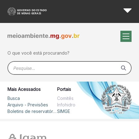
Busca - SIMGE
Pular para o Conteúdo principal
O que você está procurando?
Barra de busca
Mais Acessados
Portais
Busca
Comitês
Arquivo - Previsões
Infohidro
Boletins de reservatórios
SIMGE