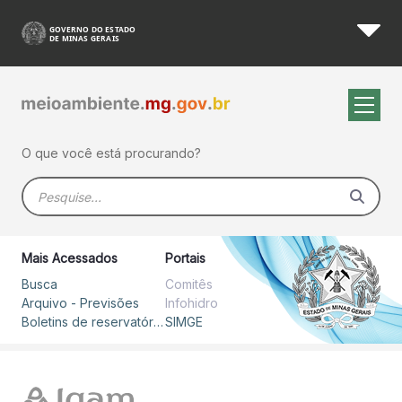
Boletins - SIMGE
Pular para o Conteúdo principal
O que você está procurando?
Barra de busca
Mais Acessados
Portais
Busca
Comitês
Arquivo - Previsões
Infohidro
Boletins de reservatórios
SIMGE