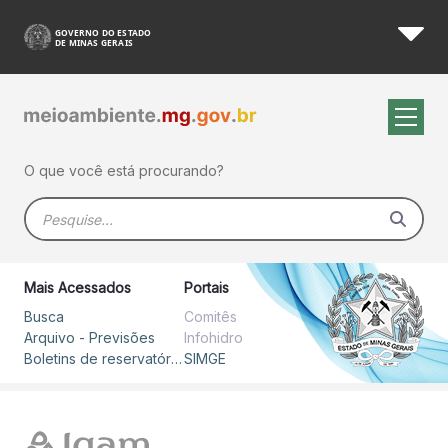
Avisos Meteorológicos Emiti
Pular para o Conteúdo principal
O que você está procurando?
Barra de busca
Mais Acessados
Portais
Busca
Comitês
Arquivo - Previsões
Infohidro
Boletins de reservatórios
SIMGE