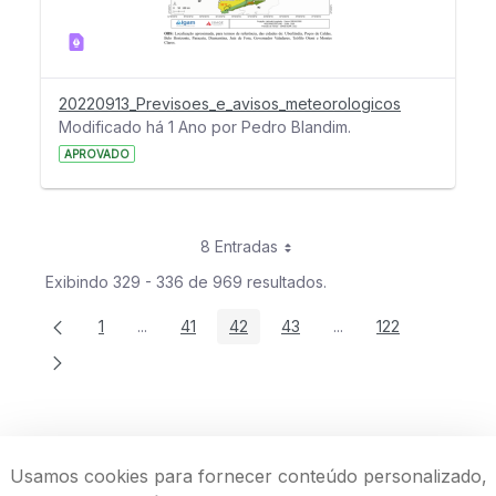
20220913_Previsoes_e_avisos_meteorologicos
Modificado há 1 Ano por Pedro Blandim.
APROVADO
8 Entradas
Exibindo 329 - 336 de 969 resultados.
1
...
41
42
43
...
122
Página
Páginas intermediárias Usar ABA para navegar.
Página
Página
Página
Páginas intermediária
Página
Usamos cookies para fornecer conteúdo personalizado,