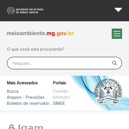
Avisos Meteorológicos Emiti
Pular para o Conteúdo principal
O que você está procurando?
Barra de busca
Mais Acessados
Portais
Busca
Comitês
Arquivo - Previsões
Infohidro
Boletins de reservatórios
SIMGE