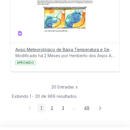
Aviso Meteorológico de Baixa Temperatura e Geada em MG - 2 a 7 de junho de 2026
Modificado há 2 Meses por Heriberto dos Anjos Amaro.
APROVADO
20 Entradas
Exibindo 1 - 20 de 969 resultados.
1
2
3
...
49
Página
Página
Página
Páginas intermediárias Usar 
Página