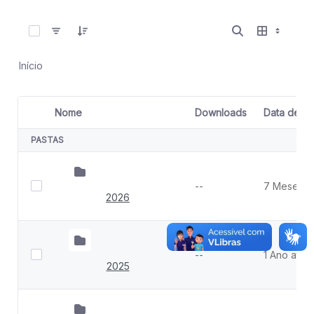
0 de 8 Itens selecionados
Início
Nome
Downloads
Data de Cr
Seleção de item
PASTAS
--
7 Meses at
2026
--
1 Ano atrás
2025