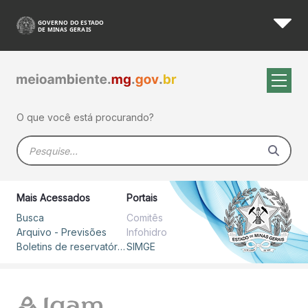
Arquivo - Previsões - SIMGE
Pular para o Conteúdo principal
O que você está procurando?
Barra de busca
Mais Acessados
Portais
Busca
Comitês
Arquivo - Previsões
Infohidro
Boletins de reservatórios
SIMGE