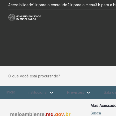
Informativos Monitor de Sec
Pular para o Conteúdo principal
Acessibilidade
1 Ir para o conteúdo
2 Ir para o menu
3 Ir para a 
O que você está procurando?
Início
Institucional
Previsões
Sala d
Mais Acessad
Busca