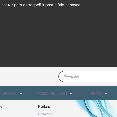
as - SIMGE
busca
4 Ir para o rodapé
5 Ir para o fale conosco
Barra de busca
e Situação
Monitor de Secas
Histórico
os
Portais
Comitês