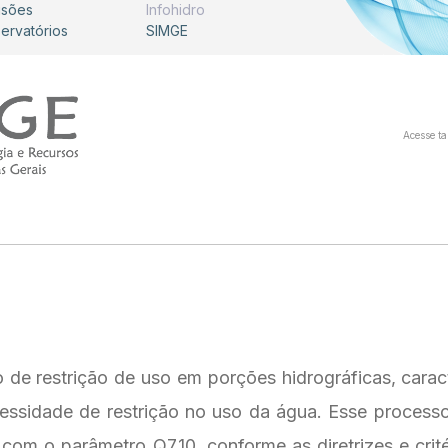
isões
Infohidro
servatórios
SIMGE
Acesse t
o de restrição de uso em porções hidrográficas, cara
essidade de restrição no uso da água. Esse process
om o parâmetro Q7,10, conforme as diretrizes e cri