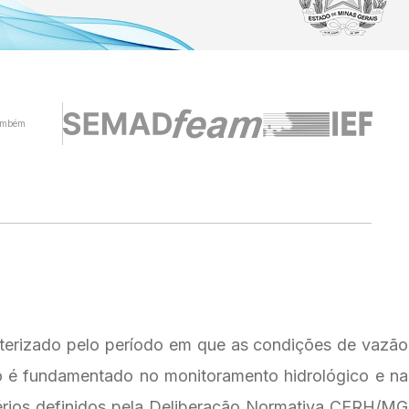
ambém
cterizado pelo período em que as condições de vazão
o é fundamentado no monitoramento hidrológico e na
térios definidos pela Deliberação Normativa CERH/MG