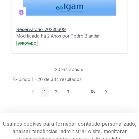
Reservatório_20230309
Modificado há 2 Anos por Pedro Blandim.
APROVADO
20 Entradas
Exibindo 1 - 20 de 344 resultados.
1
2
3
...
18
Página
Página
Página
Páginas intermediárias Usar 
Página
Usamos cookies para fornecer conteúdo personalizado,
analisar tendências, administrar o site, monitorar
movimentações de usuários no site e coletar