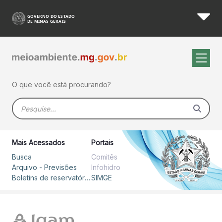
Boletins de reservatórios - 
Pular para o Conteúdo principal
O que você está procurando?
Barra de busca
Mais Acessados
Portais
Busca
Comitês
Arquivo - Previsões
Infohidro
Boletins de reservatórios
SIMGE