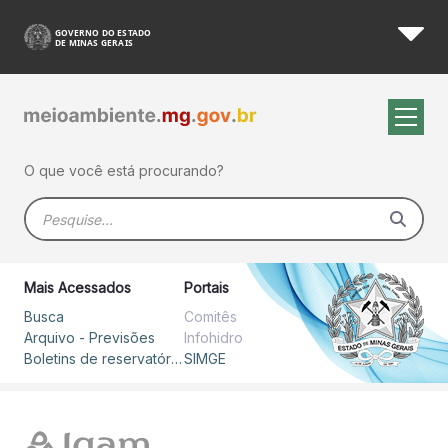
Boletim Hidrometeorológico 
Pular para o Conteúdo principal
O que você está procurando?
Barra de busca
Mais Acessados
Portais
Busca
Comitês
Arquivo - Previsões
Infohidro
Boletins de reservatórios
SIMGE