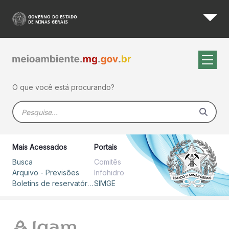
Boletim Hidrometeorológico 
Pular para o Conteúdo principal
O que você está procurando?
Barra de busca
Mais Acessados
Portais
Busca
Comitês
Arquivo - Previsões
Infohidro
Boletins de reservatórios
SIMGE