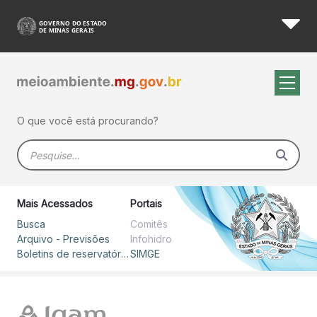
Boletim Hidrometeorológico 
Pular para o Conteúdo principal
O que você está procurando?
Barra de busca
Mais Acessados
Portais
Busca
Comitês
Arquivo - Previsões
Infohidro
Boletins de reservatórios
SIMGE