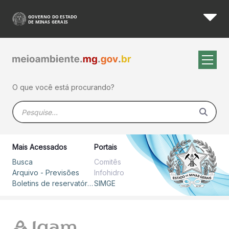
Boletim Hidrometeorológico 
Pular para o Conteúdo principal
O que você está procurando?
Barra de busca
Mais Acessados
Portais
Busca
Comitês
Arquivo - Previsões
Infohidro
Boletins de reservatórios
SIMGE