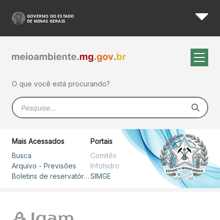
Boletim Hidrometeorológico 
Pular para o Conteúdo principal
O que você está procurando?
Barra de busca
Mais Acessados
Portais
Busca
Comitês
Arquivo - Previsões
Infohidro
Boletins de reservatórios
SIMGE