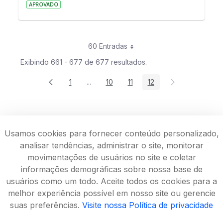
APROVADO
60 Entradas
Exibindo 661 - 677 de 677 resultados.
1
...
10
11
12
Página
Páginas intermediárias Usar ABA para na
Página
Página
Página
Usamos cookies para fornecer conteúdo personalizado,
analisar tendências, administrar o site, monitorar
movimentações de usuários no site e coletar
informações demográficas sobre nossa base de
usuários como um todo. Aceite todos os cookies para a
melhor experiência possível em nosso site ou gerencie
suas preferências.
Visite nossa Política de privacidade