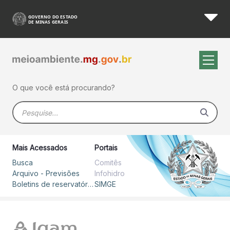
Boletim Hidrometeorológico 
Pular para o Conteúdo principal
O que você está procurando?
Barra de busca
Mais Acessados
Portais
Busca
Comitês
Arquivo - Previsões
Infohidro
Boletins de reservatórios
SIMGE