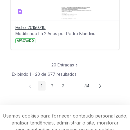
Hidro_20150710
Modificado há 2 Anos por Pedro Blandim.
APROVADO
20 Entradas
Exibindo 1 - 20 de 677 resultados.
1
2
3
...
34
Página
Página
Página
Páginas intermediárias Usar 
Página
Usamos cookies para fornecer conteúdo personalizado,
analisar tendências, administrar o site, monitorar
movimentações de usuários no site e coletar