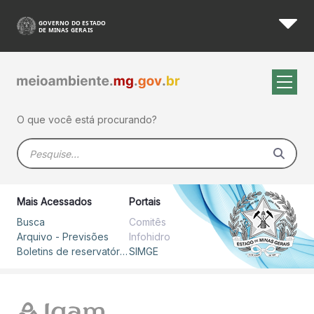
Boletim Hidrometeorológico 
Pular para o Conteúdo principal
O que você está procurando?
Barra de busca
Mais Acessados
Portais
Busca
Comitês
Arquivo - Previsões
Infohidro
Boletins de reservatórios
SIMGE