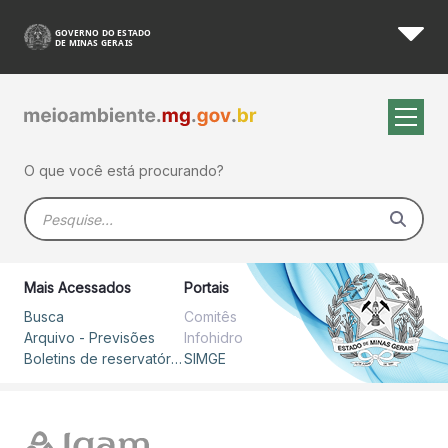
Boletim Diário - SIMGE
Pular para o Conteúdo principal
O que você está procurando?
Barra de busca
Mais Acessados
Portais
Busca
Comitês
Arquivo - Previsões
Infohidro
Boletins de reservatórios
SIMGE