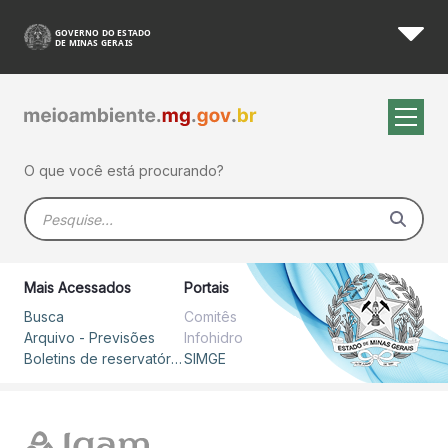
Boletim Diário - SIMGE
Pular para o Conteúdo principal
O que você está procurando?
Barra de busca
Mais Acessados
Portais
Busca
Comitês
Arquivo - Previsões
Infohidro
Boletins de reservatórios
SIMGE