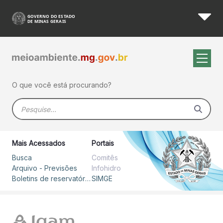
Boletim Diário - SIMGE
Pular para o Conteúdo principal
O que você está procurando?
Barra de busca
Mais Acessados
Portais
Busca
Comitês
Arquivo - Previsões
Infohidro
Boletins de reservatórios
SIMGE