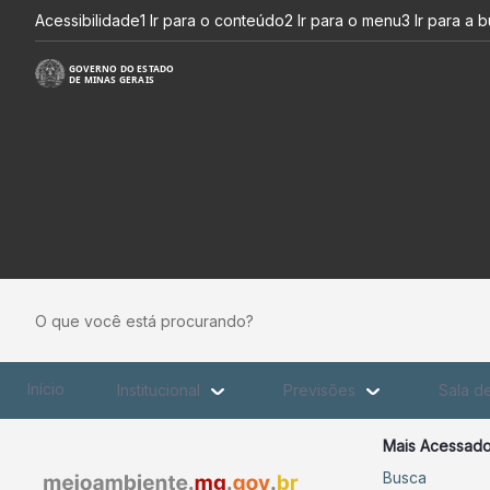
Boletim Diário - SIMGE
Pular para o Conteúdo principal
Acessibilidade
1 Ir para o conteúdo
2 Ir para o menu
3 Ir para a 
O que você está procurando?
Início
Institucional
Previsões
Sala d
Mais Acessad
Busca