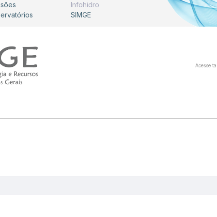
isões
Infohidro
servatórios
SIMGE
Acesse t