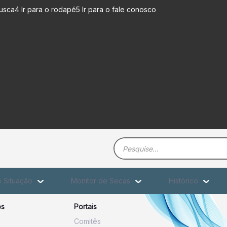
busca
4 Ir para o rodapé
5 Ir para o fale conosco
Barra de busca
e Situação
Monitor de Secas
Histórico
os
Portais
Comitês