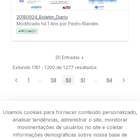
20180924_Boletim_Diario
Modificado há 1 Ano por Pedro Blandim.
APROVADO
20 Entradas
Exibindo 1.181 - 1.200 de 1.277 resultados.
1
...
59
60
61
...
64
Página
Páginas intermediárias Usar ABA para navegar.
Página
Página
Página
Páginas intermediári
Página
Usamos cookies para fornecer conteúdo personalizado,
analisar tendências, administrar o site, monitorar
movimentações de usuários no site e coletar
informações demográficas sobre nossa base de