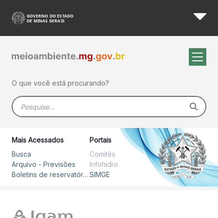
Boletim Diário - SIMGE
Pular para o Conteúdo principal
O que você está procurando?
Barra de busca
Mais Acessados
Portais
Busca
Comitês
Arquivo - Previsões
Infohidro
Boletins de reservatórios
SIMGE