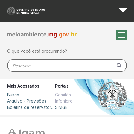
Avisos Meteorológicos Emiti
Pular para o Conteúdo principal
O que você está procurando?
Barra de busca
Mais Acessados
Portais
Busca
Comitês
Arquivo - Previsões
Infohidro
Boletins de reservatórios
SIMGE